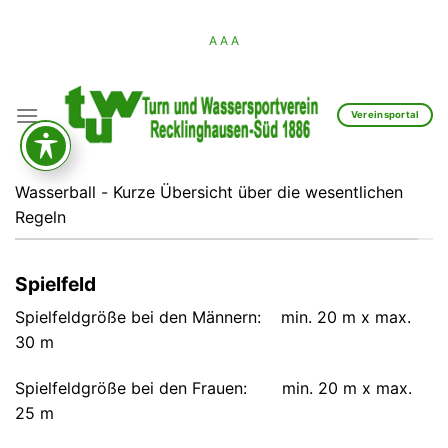
Skip
to
A
A
A
content
Vereinsportal
Wasserball - Kurze Übersicht über die wesentlichen
Regeln
Spielfeld
Spielfeldgröße bei den Männern: min. 20 m x max.
30 m
Spielfeldgröße bei den Frauen: min. 20 m x max.
25 m